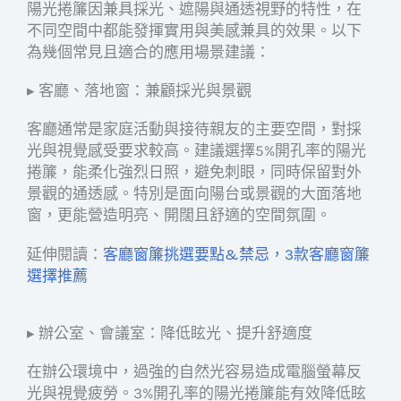
陽光捲簾因兼具採光、遮陽與通透視野的特性，在
不同空間中都能發揮實用與美感兼具的效果。以下
為幾個常見且適合的應用場景建議：
▸ 客廳、落地窗：兼顧採光與景觀
客廳通常是家庭活動與接待親友的主要空間，對採
光與視覺感受要求較高。建議選擇5%開孔率的陽光
捲簾，能柔化強烈日照，避免刺眼，同時保留對外
景觀的通透感。特別是面向陽台或景觀的大面落地
窗，更能營造明亮、開闊且舒適的空間氛圍。
延伸閱讀：
客廳窗簾挑選要點&禁忌，3款客廳窗簾
選擇推薦
▸ 辦公室、會議室：降低眩光、提升舒適度
在辦公環境中，過強的自然光容易造成電腦螢幕反
光與視覺疲勞。3%開孔率的陽光捲簾能有效降低眩