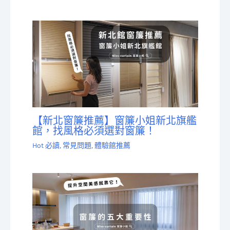
【新北窗簾推薦】窗簾小姐新北旗艦
館，找風格必須選對窗簾！
Hot 必讀
,
常見問題
,
體驗館推薦