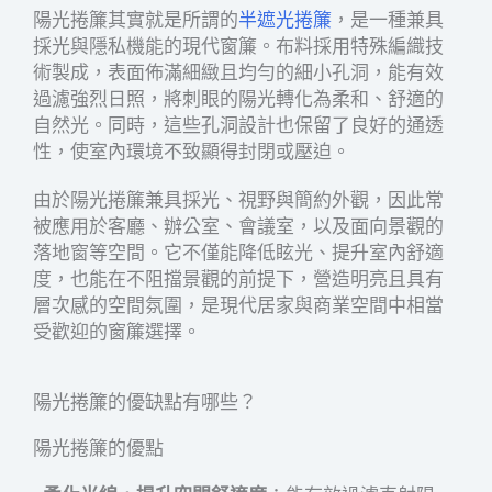
陽光捲簾其實就是所謂的
半遮光捲簾
，是一種兼具
採光與隱私機能的現代窗簾。布料採用特殊編織技
術製成，表面佈滿細緻且均勻的細小孔洞，能有效
過濾強烈日照，將刺眼的陽光轉化為柔和、舒適的
自然光。同時，這些孔洞設計也保留了良好的通透
性，使室內環境不致顯得封閉或壓迫。
由於陽光捲簾兼具採光、視野與簡約外觀，因此常
被應用於客廳、辦公室、會議室，以及面向景觀的
落地窗等空間。它不僅能降低眩光、提升室內舒適
度，也能在不阻擋景觀的前提下，營造明亮且具有
層次感的空間氛圍，是現代居家與商業空間中相當
受歡迎的窗簾選擇。
陽光捲簾的優缺點有哪些？
陽光捲簾的優點