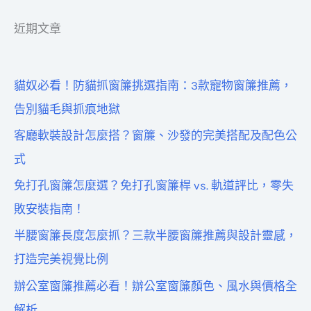
關
近期文章
鍵
字
貓奴必看！防貓抓窗簾挑選指南：3款寵物窗簾推薦，
:
告別貓毛與抓痕地獄
客廳軟裝設計怎麼搭？窗簾、沙發的完美搭配及配色公
式
免打孔窗簾怎麼選？免打孔窗簾桿 vs. 軌道評比，零失
敗安裝指南！
半腰窗簾長度怎麼抓？三款半腰窗簾推薦與設計靈感，
打造完美視覺比例
辦公室窗簾推薦必看！辦公室窗簾顏色、風水與價格全
解析