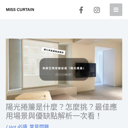
跳
至
主
要
內
容
陽光捲簾是什麼？怎麼挑？最佳應
用場景與優缺點解析一次看！
/
Hot 必讀
,
常見問題