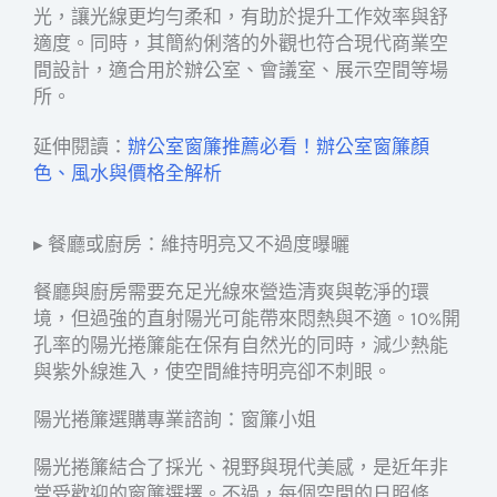
光，讓光線更均勻柔和，有助於提升工作效率與舒
適度。同時，其簡約俐落的外觀也符合現代商業空
間設計，適合用於辦公室、會議室、展示空間等場
所。
延伸閱讀：
辦公室窗簾推薦必看！辦公室窗簾顏
色、風水與價格全解析
▸ 餐廳或廚房：維持明亮又不過度曝曬
餐廳與廚房需要充足光線來營造清爽與乾淨的環
境，但過強的直射陽光可能帶來悶熱與不適。10%開
孔率的陽光捲簾能在保有自然光的同時，減少熱能
與紫外線進入，使空間維持明亮卻不刺眼。
陽光捲簾選購專業諮詢：窗簾小姐
陽光捲簾結合了採光、視野與現代美感，是近年非
常受歡迎的窗簾選擇。不過，每個空間的日照條