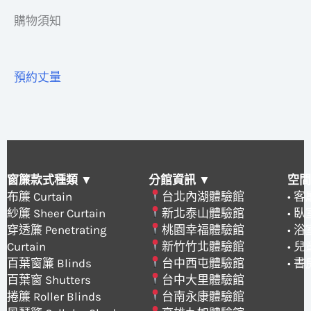
購物須知
預約丈量
窗簾款式種類 ▼
分館資訊 ▼
空間
布簾 Curtain
台北內湖體驗館
• 
紗簾 Sheer Curtain
新北泰山體驗館
• 
穿透簾 Penetrating
桃園幸福體驗館
• 
Curtain
新竹竹北體驗館
• 
百葉窗簾 Blinds
台中西屯體驗館
• 
百葉窗 Shutters
台中大里體驗館
捲簾 Roller Blinds
台南永康體驗館