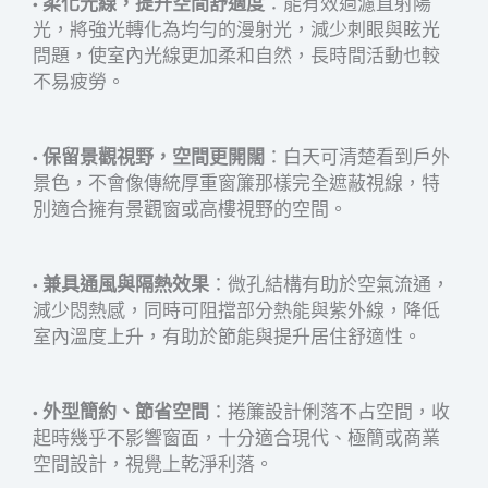
•
柔化光線，提升空間舒適度
：能有效過濾直射陽
光，將強光轉化為均勻的漫射光，減少刺眼與眩光
問題，使室內光線更加柔和自然，長時間活動也較
不易疲勞。
•
保留景觀視野，空間更開闊
：白天可清楚看到戶外
景色，不會像傳統厚重窗簾那樣完全遮蔽視線，特
別適合擁有景觀窗或高樓視野的空間。
•
兼具通風與隔熱效果
：微孔結構有助於空氣流通，
減少悶熱感，同時可阻擋部分熱能與紫外線，降低
室內溫度上升，有助於節能與提升居住舒適性。
•
外型簡約、節省空間
：捲簾設計俐落不占空間，收
起時幾乎不影響窗面，十分適合現代、極簡或商業
空間設計，視覺上乾淨利落。