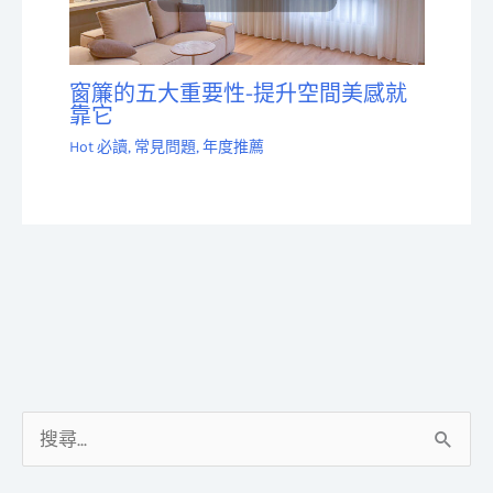
窗簾的五大重要性-提升空間美感就
靠它
Hot 必讀
,
常見問題
,
年度推薦
搜
尋