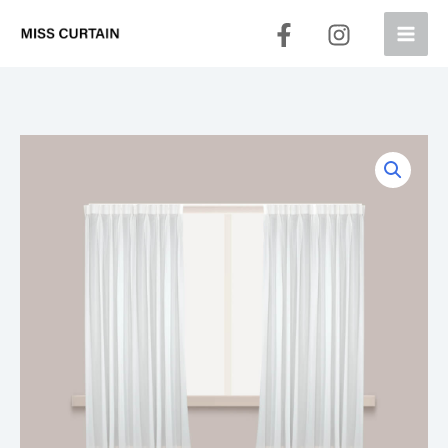
跳
至
主
要
內
容