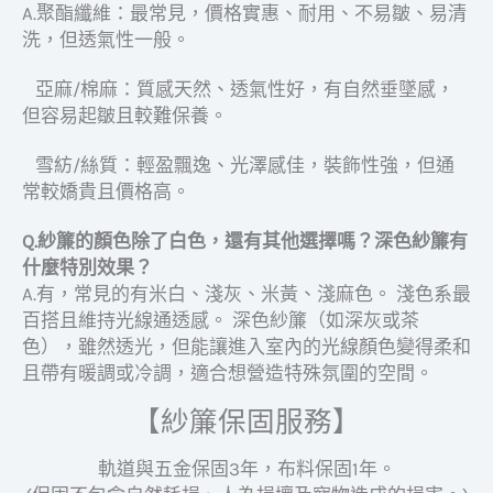
A.聚酯纖維：最常見，價格實惠、耐用、不易皺、易清
洗，但透氣性一般。
亞麻/棉麻：質感天然、透氣性好，有自然垂墜感，
但容易起皺且較難保養。
雪紡/絲質：輕盈飄逸、光澤感佳，裝飾性強，但通
常較嬌貴且價格高。
Q.紗簾的顏色除了白色，還有其他選擇嗎？深色紗簾有
什麼特別效果？
A.有，常見的有米白、淺灰、米黃、淺麻色。 淺色系最
百搭且維持光線通透感。 深色紗簾（如深灰或茶
色），雖然透光，但能讓進入室內的光線顏色變得柔和
且帶有暖調或冷調，適合想營造特殊氛圍的空間。
【紗簾保固服務】
軌道與五金保固3年，布料保固1年。