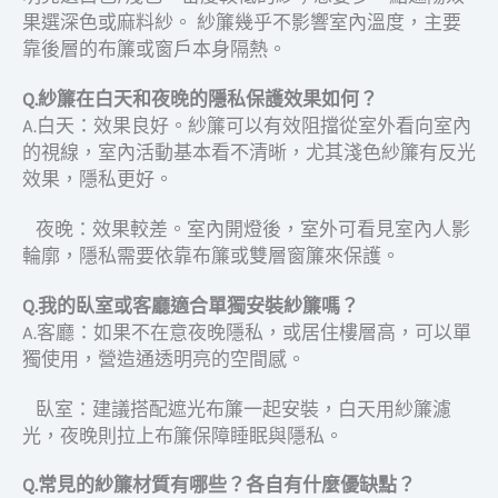
果選深色或麻料紗。 紗簾幾乎不影響室內溫度，主要
靠後層的布簾或窗戶本身隔熱。
Q.紗簾在白天和夜晚的隱私保護效果如何？
A.白天：效果良好。紗簾可以有效阻擋從室外看向室內
的視線，室內活動基本看不清晰，尤其淺色紗簾有反光
效果，隱私更好。
夜晚：效果較差。室內開燈後，室外可看見室內人影
輪廓，隱私需要依靠布簾或雙層窗簾來保護。
Q.我的臥室或客廳適合單獨安裝紗簾嗎？
A.客廳：如果不在意夜晚隱私，或居住樓層高，可以單
獨使用，營造通透明亮的空間感。
臥室：建議搭配遮光布簾一起安裝，白天用紗簾濾
光，夜晚則拉上布簾保障睡眠與隱私。
Q.常見的紗簾材質有哪些？各自有什麼優缺點？