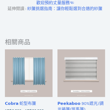
歡迎預約丈量服務☜
延伸閱讀 :
紗簾挑選指南：讓你輕鬆選到合適的紗簾
相關商品
價
價
格
格
範
範
圍：
圍：
NT$6,800
NT$5,80
到
到
NT$20,200
NT$17,20
𝗖𝗼𝗯𝗿𝗮 蛇型布簾
𝗣𝗲𝗲𝗸𝗮𝗯𝗼𝗼 90%遮光/調
光捲簾(斑馬簾)