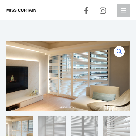
跳
至
主
要
內
容