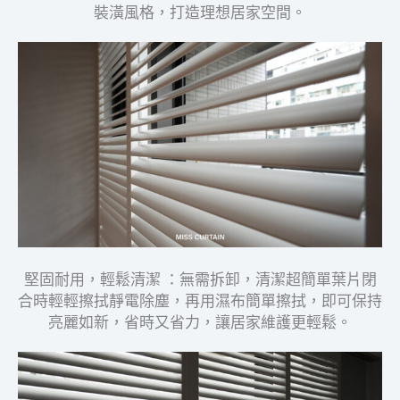
裝潢風格，打造理想居家空間。
堅固耐用，輕鬆清潔 ：無需拆卸，清潔超簡單葉片閉
合時輕輕擦拭靜電除塵，再用濕布簡單擦拭，即可保持
亮麗如新，省時又省力，讓居家維護更輕鬆。