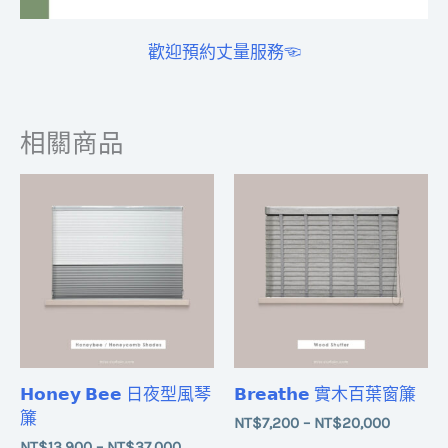
歡迎預約丈量服務☜
相關商品
價
價
格
格
範
範
圍：
圍：
NT$13,900
NT$7,20
到
到
NT$37,000
NT$20,
𝗛𝗼𝗻𝗲𝘆 𝗕𝗲𝗲 日夜型風琴
𝗕𝗿𝗲𝗮𝘁𝗵𝗲 實木百葉窗簾
簾
NT$
7,200
–
NT$
20,000
NT$
13,900
–
NT$
37,000