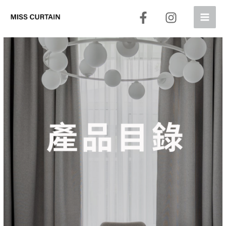
跳
至
主
要
內
容