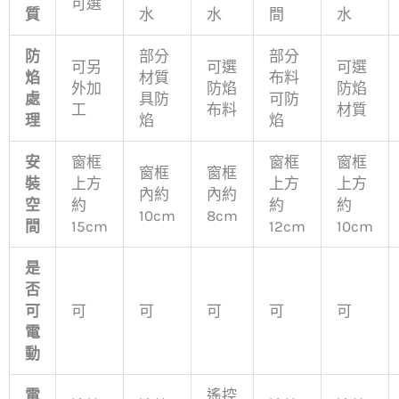
可選
質
水
水
間
水
防
部分
部分
可另
可選
可選
焰
材質
布料
外加
防焰
防焰
處
具防
可防
工
布料
材質
理
焰
焰
安
窗框
窗框
窗框
窗框
窗框
裝
上方
上方
上方
內約
內約
空
約
約
約
10cm
8cm
間
15cm
12cm
10cm
是
否
可
可
可
可
可
可
電
動
電
遙控