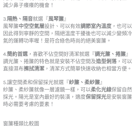
減少鼻子癢癢的機會！
3.
隔熱、隔音
就選『
風琴簾
』
風琴簾
中空空氣層
設計、可以有效
調節室內溫度
，也可以
因此得到寧靜的空間，隔絕溫度干擾後也可以減少變頻冷
氣的運轉功率喔！是符合綠色時尚的絕美窗簾。
4.
簡約首選
，喜歡不佔空間好清潔就選『
調光簾、捲簾
』
調光簾、捲簾的特色就是安裝不佔空間及
造型俐落
，可以
直接濕布
擦拭清潔
，清潔方式簡單快速收納也相當方便。
5.讓空間柔和保留採光就選『
紗簾、柔紗簾
』
紗簾、柔紗簾就像一層濾鏡一樣，可以
柔化光線
保留自然
採光。陽光是室內最好的裝潢，適度
保留採光
是安裝窗簾
時必需要考慮的要素！
窗簾種類比較圖