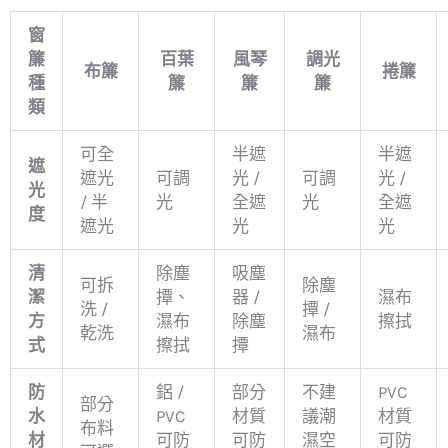
窗
簾
百葉
風琴
調光
布簾
捲簾
種
簾
簾
簾
類
可全
半遮
半遮
遮
遮光
可調
光 /
可調
光 /
光
/ 半
光
全遮
光
全遮
度
遮光
光
光
清
除塵
吸塵
可拆
除塵
潔
撢、
器 /
濕布
洗 /
撢 /
方
濕布
除塵
擦拭
乾洗
濕布
式
擦拭
撢
防
鋁 /
部分
不建
PVC
部分
水
PVC
材質
議潮
材質
布料
材
可防
可防
濕空
可防