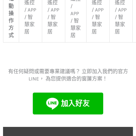
遙控
遙控
遙控
遙控
動
/
/ APP
/ APP
/ APP
/ APP
操
APP
/ 智
/ 智
/ 智
/ 智
作
/ 智
慧家
慧家
慧家
慧家
方
慧家
居
居
居
居
式
居
有任何疑問或需要專業建議嗎？ 立即加入我們的官方
LINE， 為您提供適合的窗簾方案！