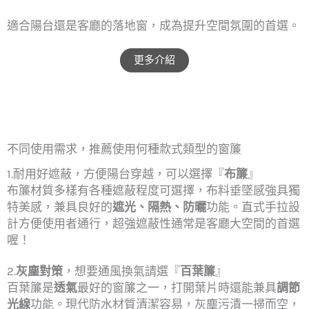
適合陽台還是客廳的落地窗，成為提升空間氛圍的首選。
更多介紹
不同使用需求，推薦使用何種款式類型的窗簾
1.耐用好遮蔽，方便陽台穿越，可以選擇『
布簾
』
布簾材質多樣有各種遮蔽程度可選擇，布料垂墜感強具獨
特美感，兼具良好的
遮光、隔熱、防曬
功能。直式手拉設
計方便使用者通行，超強遮蔽性通常是客廳大空間的首選
喔！
2.
灰塵對策
，想要通風換氣請選『
百葉簾
』
百葉簾是
透氣
最好的窗簾之一，打開葉片時還能兼具
調節
光線
功能。現代防水材質清潔容易，灰塵污漬一掃而空，