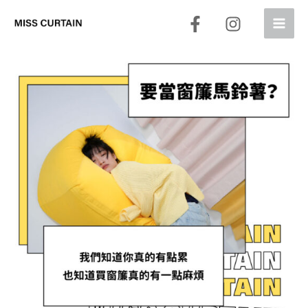
跳
至
主
要
內
容