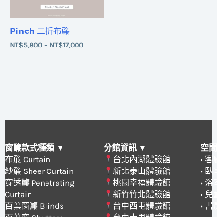
𝗣𝗶𝗻𝗰𝗵 三折布簾
NT$
5,800
–
NT$
17,000
窗簾款式種類 ▼
分館資訊 ▼
空間
布簾 Curtain
台北內湖體驗館
• 
紗簾 Sheer Curtain
新北泰山體驗館
• 
穿透簾 Penetrating
桃園幸福體驗館
• 
Curtain
新竹竹北體驗館
• 
百葉窗簾 Blinds
台中西屯體驗館
• 