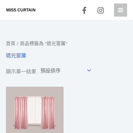
跳
至
主
要
內
容
首頁
/ 商品標籤為 “遮光窗簾”
遮光窗簾
顯示單一結果
價
格
範
圍：
NT$5,800
到
NT$17,000