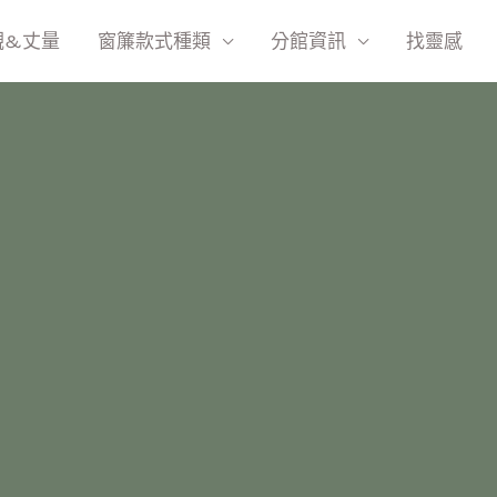
觀&丈量
窗簾款式種類
分館資訊
找靈感