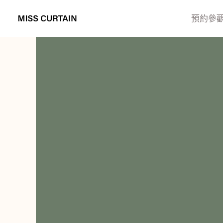
跳
至
預約參
主
要
內
容