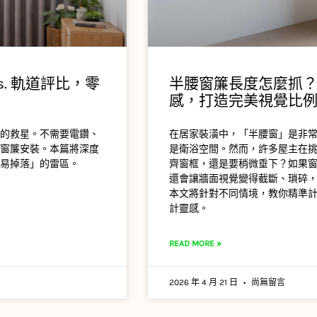
. 軌道評比，零
半腰窗簾長度怎麼抓
感，打造完美視覺比
的救星。不需要電鑽、
在居家裝潢中，「半腰窗」是非
窗簾安裝。本篇將深度
是衛浴空間。然而，許多屋主在
易掉落」的雷區。
齊窗框，還是要稍微垂下？如果
還會讓牆面視覺變得截斷、瑣碎
本文將針對不同情境，教你精準
計靈感。
READ MORE »
2026 年 4 月 21 日
尚無留言